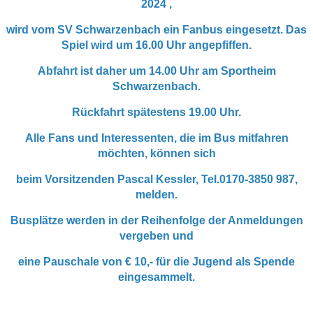
2024 ,
Sparten
2. Mannschaft
Jugendmannschaften
Senioren
wird vom SV Schwarzenbach ein Fanbus eingesetzt. Das
Spiel wird um 16.00 Uhr angepfiffen.
Sportheim
Galerien
Sponsoren
Abfahrt ist daher um 14.00 Uhr am Sportheim
Schwarzenbach.
Galerie
Kontakt
Rückfahrt spätestens 19.00 Uhr.
Datenschutz
Alle Fans und Interessenten, die im Bus mitfahren
möchten, können sich
Impressum
beim Vorsitzenden Pascal Kessler, Tel.0170-3850 987,
melden.
Busplätze werden in der Reihenfolge der Anmeldungen
vergeben und
eine Pauschale von € 10,- für die Jugend als Spende
eingesammelt.