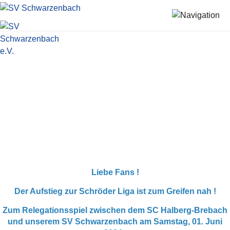
Startseite
News
FANBUS FÜR DAS
RELEGATIONSSPIEL AM
STARTSEITE
NEWS
VEREIN
Verein
TURNHALLE
AKTIVE
JUGEND
SAMSTAG 01.06.2024
-
SENIOREN
SPONSOREN
KONTAKT
Sportliche Leitung
Turnhalle
ABFAHRT 14 UHR
Liebe Fans !
Vorstand
Aktive
Der Aufstieg zur Schröder Liga ist zum Greifen nah !
Historie
1. Mannschaft
Jugend
Zum Relegationsspiel zwischen dem
SC Halberg-Brebach
und unserem SV Schwarzenbach
am Samstag, 01. Juni