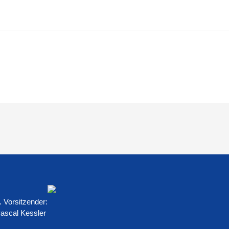
EWS
VEREIN
TURNHALLE
AKTIVE
JUG
TARK
. Vorsitzender:
ascal Kessler