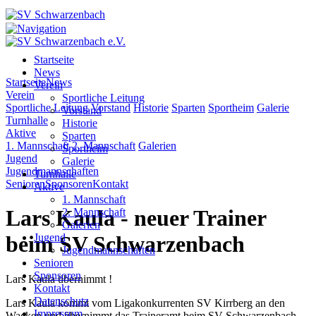
Startseite
News
Startseite
News
Verein
Verein
Sportliche Leitung
Sportliche Leitung
Vorstand
Historie
Sparten
Sportheim
Galerie
Vorstand
Turnhalle
Historie
Aktive
Sparten
1. Mannschaft
2. Mannschaft
Galerien
Sportheim
Jugend
Galerie
Jugendmannschaften
Turnhalle
Senioren
Sponsoren
Kontakt
Aktive
1. Mannschaft
Lars Kaula
- neuer Trainer
2. Mannschaft
Galerien
Jugend
beim SV Schwarzenbach
Jugendmannschaften
Senioren
Sponsoren
Lars Kaula übernimmt !
Kontakt
Datenschutz
Lars Kaula kommt vom Ligakonkurrenten SV Kirrberg an den
Impressum
Wacken und übernimmt das Traineramt beim SV Schwarzenbach.