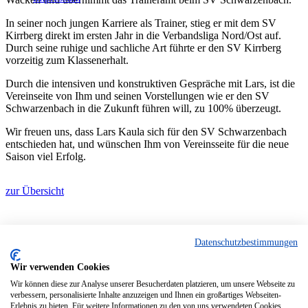
In seiner noch jungen Karriere als Trainer, stieg er mit dem SV
Kirrberg direkt im ersten Jahr in die Verbandsliga Nord/Ost auf.
Durch seine ruhige und sachliche Art führte er den SV Kirrberg
vorzeitig zum Klassenerhalt.
Durch die intensiven und konstruktiven Gespräche mit Lars, ist die
Vereinseite von Ihm und seinen Vorstellungen wie er den SV
Schwarzenbach in die Zukunft führen will, zu 100% überzeugt.
Wir freuen uns, dass Lars Kaula sich für den SV Schwarzenbach
entschieden hat, und wünschen Ihm von Vereinsseite für die neue
Saison viel Erfolg.
zur Übersicht
Datenschutzbestimmungen
SV Schwarzenbach
Anfahrt über Mastauweg
Wir verwenden Cookies
Postfach 1901 / 66415 Homburg
Wir können diese zur Analyse unserer Besucherdaten platzieren, um unsere Webseite zu
Web: www.svschwarzenbach.de
verbessern, personalisierte Inhalte anzuzeigen und Ihnen ein großartiges Webseiten-
E-Mail: info@svschwarzenbach.de
Erlebnis zu bieten. Für weitere Informationen zu den von uns verwendeten Cookies