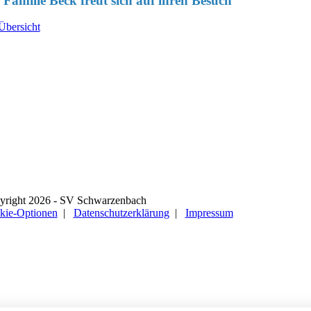
 Familie Beck freut sich auf ihren Besuch
Übersicht
Schwarzenbach
ahrt über Mastauweg
tfach 1901 / 66415 Homburg
: www.svschwarzenbach.de
ail: info@svschwarzenbach.de
orsitzender:
al Kessler
yright 2026 - SV Schwarzenbach
kie-Optionen
|
Datenschutzerklärung
|
Impressum