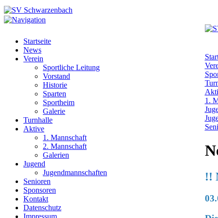
Startseite
News
Star
Verein
Vere
Sportliche Leitung
Spor
Vorstand
Turn
Historie
Akt
Sparten
1. 
Sportheim
Jug
Galerie
Jug
Turnhalle
Sen
Aktive
1. Mannschaft
N
2. Mannschaft
Galerien
Jugend
Jugendmannschaften
!!
Senioren
Sponsoren
03.
Kontakt
Datenschutz
Impressum