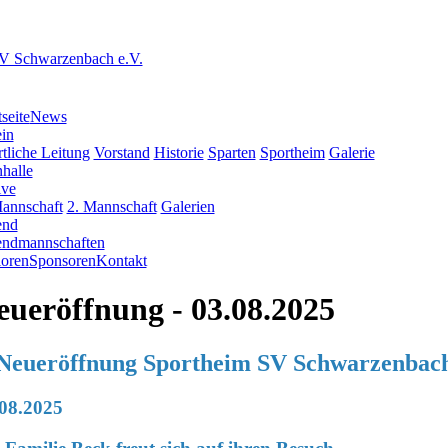
tseite
News
in
tliche Leitung
Vorstand
Historie
Sparten
Sportheim
Galerie
halle
ive
Mannschaft
2. Mannschaft
Galerien
end
endmannschaften
ioren
Sponsoren
Kontakt
eueröffnung
- 03.08.2025
 Neueröffnung Sportheim SV Schwarzenbach
08.2025